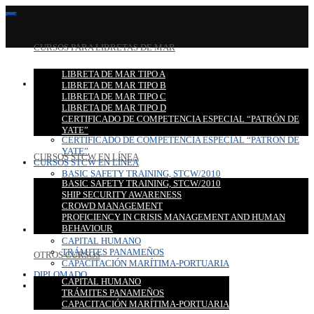
CURSOS PARA LIBRETAS DE MAR
LIBRETA DE MAR TIPO A
CURSOS PARA LIBRETAS DE MAR
LIBRETA DE MAR TIPO B
LIBRETA DE MAR TIPO A
LIBRETA DE MAR TIPO C
LIBRETA DE MAR TIPO B
LIBRETA DE MAR TIPO D
LIBRETA DE MAR TIPO C
CERTIFICADO DE COMPETENCIA ESPECIAL “PATRÓN DE
LIBRETA DE MAR TIPO D
YATE”
CERTIFICADO DE COMPETENCIA ESPECIAL “PATRÓN DE
YATE”
CURSOS STCW EN LÍNEA
CURSOS STCW EN LÍNEA
BASIC SAFETY TRAINING, STCW/2010
BASIC SAFETY TRAINING, STCW/2010
SHIP SECURITY AWARENESS
SHIP SECURITY AWARENESS
CROWD MANAGEMENT
CROWD MANAGEMENT
PROFICIENCY IN CRISIS MANAGEMENT AND HUMAN
PROFICIENCY IN CRISIS MANAGEMENT AND HUMAN
BEHAVIOUR
BEHAVIOUR
OTROS CURSOS
CAPITAL HUMANO
TRÁMITES PANAMEÑOS
OTROS CURSOS
CAPACITACIÓN MARÍTIMA-PORTUARIA
DIPLOMADO
CAPITAL HUMANO
CONTACTO
TRÁMITES PANAMEÑOS
CAPACITACIÓN MARÍTIMA-PORTUARIA