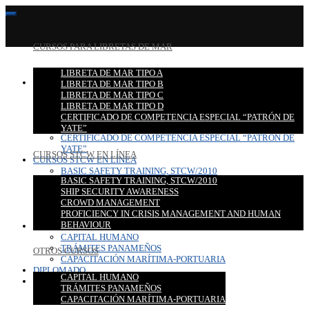
CURSOS PARA LIBRETAS DE MAR
LIBRETA DE MAR TIPO A
CURSOS PARA LIBRETAS DE MAR
LIBRETA DE MAR TIPO B
LIBRETA DE MAR TIPO A
LIBRETA DE MAR TIPO C
LIBRETA DE MAR TIPO B
LIBRETA DE MAR TIPO D
LIBRETA DE MAR TIPO C
CERTIFICADO DE COMPETENCIA ESPECIAL “PATRÓN DE
LIBRETA DE MAR TIPO D
YATE”
CERTIFICADO DE COMPETENCIA ESPECIAL “PATRÓN DE
YATE”
CURSOS STCW EN LÍNEA
CURSOS STCW EN LÍNEA
BASIC SAFETY TRAINING, STCW/2010
BASIC SAFETY TRAINING, STCW/2010
SHIP SECURITY AWARENESS
SHIP SECURITY AWARENESS
CROWD MANAGEMENT
CROWD MANAGEMENT
PROFICIENCY IN CRISIS MANAGEMENT AND HUMAN
PROFICIENCY IN CRISIS MANAGEMENT AND HUMAN
BEHAVIOUR
BEHAVIOUR
OTROS CURSOS
CAPITAL HUMANO
TRÁMITES PANAMEÑOS
OTROS CURSOS
CAPACITACIÓN MARÍTIMA-PORTUARIA
DIPLOMADO
CAPITAL HUMANO
CONTACTO
TRÁMITES PANAMEÑOS
CAPACITACIÓN MARÍTIMA-PORTUARIA