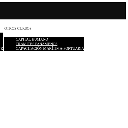
OTROS CURSOS
CAPITAL HUMANO
TRÁMITES PANAMEÑOS
UR
CAPACITACIÓN MARÍTIMA-PORTUARIA