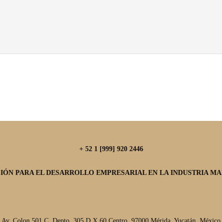
+ 52 1 [999] 920 2446
IÓN PARA EL DESARROLLO EMPRESARIAL EN LA INDUSTRIA MAR
Av. Colon 501 C, Depto. 305 D X 60 Centro, 97000 Mérida, Yucatán, México