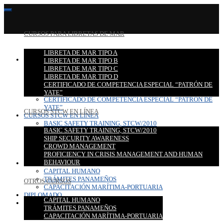
CURSOS PARA LIBRETAS DE MAR
LIBRETA DE MAR TIPO A
CURSOS PARA LIBRETAS DE MAR
LIBRETA DE MAR TIPO B
LIBRETA DE MAR TIPO A
LIBRETA DE MAR TIPO C
LIBRETA DE MAR TIPO B
LIBRETA DE MAR TIPO D
LIBRETA DE MAR TIPO C
CERTIFICADO DE COMPETENCIA ESPECIAL “PATRÓN DE
LIBRETA DE MAR TIPO D
YATE”
CERTIFICADO DE COMPETENCIA ESPECIAL “PATRÓN DE
YATE”
CURSOS STCW EN LÍNEA
CURSOS STCW EN LÍNEA
BASIC SAFETY TRAINING, STCW/2010
BASIC SAFETY TRAINING, STCW/2010
SHIP SECURITY AWARENESS
SHIP SECURITY AWARENESS
CROWD MANAGEMENT
CROWD MANAGEMENT
PROFICIENCY IN CRISIS MANAGEMENT AND HUMAN
PROFICIENCY IN CRISIS MANAGEMENT AND HUMAN
BEHAVIOUR
BEHAVIOUR
OTROS CURSOS
CAPITAL HUMANO
TRÁMITES PANAMEÑOS
OTROS CURSOS
CAPACITACIÓN MARÍTIMA-PORTUARIA
DIPLOMADO
CAPITAL HUMANO
CONTACTO
TRÁMITES PANAMEÑOS
CAPACITACIÓN MARÍTIMA-PORTUARIA