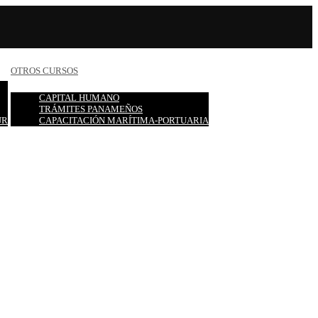
OTROS CURSOS
CAPITAL HUMANO
TRÁMITES PANAMEÑOS
UR
CAPACITACIÓN MARÍTIMA-PORTUARIA