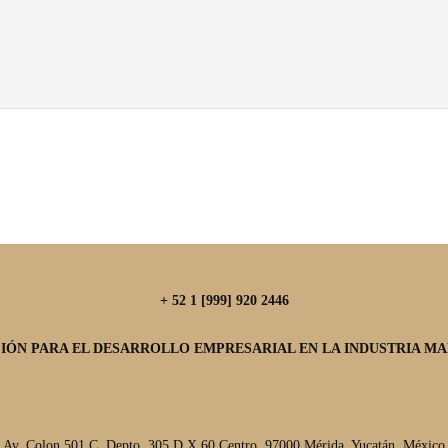
+ 52 1 [999] 920 2446
IÓN PARA EL DESARROLLO EMPRESARIAL EN LA INDUSTRIA MAR
Av. Colon 501 C, Depto. 305 D X 60 Centro, 97000 Mérida, Yucatán, México