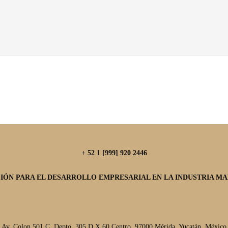
+ 52 1 [999] 920 2446
IÓN PARA EL DESARROLLO EMPRESARIAL EN LA INDUSTRIA MAR
Av. Colon 501 C, Depto. 305 D X 60 Centro, 97000 Mérida, Yucatán, México