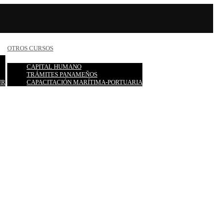
OTROS CURSOS
CAPITAL HUMANO
TRÁMITES PANAMEÑOS
UR
CAPACITACIÓN MARÍTIMA-PORTUARIA