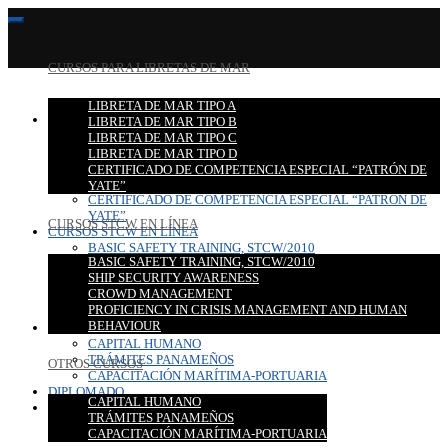
CURSOS PARA LIBRETAS DE MAR
LIBRETA DE MAR TIPO A
CURSOS PARA LIBRETAS DE MAR
LIBRETA DE MAR TIPO B
LIBRETA DE MAR TIPO A
LIBRETA DE MAR TIPO C
LIBRETA DE MAR TIPO B
LIBRETA DE MAR TIPO D
LIBRETA DE MAR TIPO C
CERTIFICADO DE COMPETENCIA ESPECIAL “PATRÓN DE
LIBRETA DE MAR TIPO D
YATE”
CERTIFICADO DE COMPETENCIA ESPECIAL “PATRÓN DE
YATE”
CURSOS STCW EN LÍNEA
CURSOS STCW EN LÍNEA
BASIC SAFETY TRAINING, STCW/2010
BASIC SAFETY TRAINING, STCW/2010
SHIP SECURITY AWARENESS
SHIP SECURITY AWARENESS
CROWD MANAGEMENT
CROWD MANAGEMENT
PROFICIENCY IN CRISIS MANAGEMENT AND HUMAN
PROFICIENCY IN CRISIS MANAGEMENT AND HUMAN
BEHAVIOUR
BEHAVIOUR
OTROS CURSOS
CAPITAL HUMANO
TRÁMITES PANAMEÑOS
OTROS CURSOS
CAPACITACIÓN MARÍTIMA-PORTUARIA
DIPLOMADO
CAPITAL HUMANO
CONTACTO
TRÁMITES PANAMEÑOS
CAPACITACIÓN MARÍTIMA-PORTUARIA