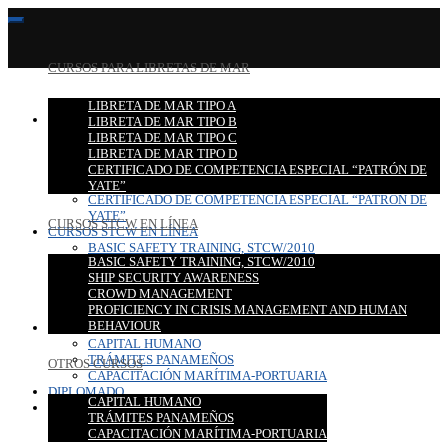
CURSOS PARA LIBRETAS DE MAR
LIBRETA DE MAR TIPO A
CURSOS PARA LIBRETAS DE MAR
LIBRETA DE MAR TIPO B
LIBRETA DE MAR TIPO A
LIBRETA DE MAR TIPO C
LIBRETA DE MAR TIPO B
LIBRETA DE MAR TIPO D
LIBRETA DE MAR TIPO C
CERTIFICADO DE COMPETENCIA ESPECIAL “PATRÓN DE
LIBRETA DE MAR TIPO D
YATE”
CERTIFICADO DE COMPETENCIA ESPECIAL “PATRÓN DE
YATE”
CURSOS STCW EN LÍNEA
CURSOS STCW EN LÍNEA
BASIC SAFETY TRAINING, STCW/2010
BASIC SAFETY TRAINING, STCW/2010
SHIP SECURITY AWARENESS
SHIP SECURITY AWARENESS
CROWD MANAGEMENT
CROWD MANAGEMENT
PROFICIENCY IN CRISIS MANAGEMENT AND HUMAN
PROFICIENCY IN CRISIS MANAGEMENT AND HUMAN
BEHAVIOUR
BEHAVIOUR
OTROS CURSOS
CAPITAL HUMANO
TRÁMITES PANAMEÑOS
OTROS CURSOS
CAPACITACIÓN MARÍTIMA-PORTUARIA
DIPLOMADO
CAPITAL HUMANO
CONTACTO
TRÁMITES PANAMEÑOS
CAPACITACIÓN MARÍTIMA-PORTUARIA