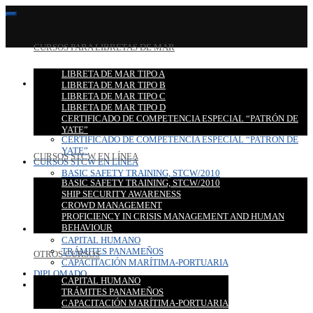
CURSOS PARA LIBRETAS DE MAR
LIBRETA DE MAR TIPO A
CURSOS PARA LIBRETAS DE MAR
LIBRETA DE MAR TIPO B
LIBRETA DE MAR TIPO A
LIBRETA DE MAR TIPO C
LIBRETA DE MAR TIPO B
LIBRETA DE MAR TIPO D
LIBRETA DE MAR TIPO C
CERTIFICADO DE COMPETENCIA ESPECIAL “PATRÓN DE
LIBRETA DE MAR TIPO D
YATE”
CERTIFICADO DE COMPETENCIA ESPECIAL “PATRÓN DE
YATE”
CURSOS STCW EN LÍNEA
CURSOS STCW EN LÍNEA
BASIC SAFETY TRAINING, STCW/2010
BASIC SAFETY TRAINING, STCW/2010
SHIP SECURITY AWARENESS
SHIP SECURITY AWARENESS
CROWD MANAGEMENT
CROWD MANAGEMENT
PROFICIENCY IN CRISIS MANAGEMENT AND HUMAN
PROFICIENCY IN CRISIS MANAGEMENT AND HUMAN
BEHAVIOUR
BEHAVIOUR
OTROS CURSOS
CAPITAL HUMANO
TRÁMITES PANAMEÑOS
OTROS CURSOS
CAPACITACIÓN MARÍTIMA-PORTUARIA
DIPLOMADO
CAPITAL HUMANO
CONTACTO
TRÁMITES PANAMEÑOS
CAPACITACIÓN MARÍTIMA-PORTUARIA