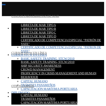
CURSOS PARA LIBRETAS DE MAR
LIBRETA DE MAR TIPO A
CURSOS PARA LIBRETAS DE MAR
LIBRETA DE MAR TIPO B
LIBRETA DE MAR TIPO A
LIBRETA DE MAR TIPO C
LIBRETA DE MAR TIPO B
LIBRETA DE MAR TIPO D
LIBRETA DE MAR TIPO C
CERTIFICADO DE COMPETENCIA ESPECIAL “PATRÓN DE
LIBRETA DE MAR TIPO D
YATE”
CERTIFICADO DE COMPETENCIA ESPECIAL “PATRÓN DE
YATE”
CURSOS STCW EN LÍNEA
CURSOS STCW EN LÍNEA
BASIC SAFETY TRAINING, STCW/2010
BASIC SAFETY TRAINING, STCW/2010
SHIP SECURITY AWARENESS
SHIP SECURITY AWARENESS
CROWD MANAGEMENT
CROWD MANAGEMENT
PROFICIENCY IN CRISIS MANAGEMENT AND HUMAN
PROFICIENCY IN CRISIS MANAGEMENT AND HUMAN
BEHAVIOUR
BEHAVIOUR
OTROS CURSOS
CAPITAL HUMANO
TRÁMITES PANAMEÑOS
OTROS CURSOS
CAPACITACIÓN MARÍTIMA-PORTUARIA
DIPLOMADO
CAPITAL HUMANO
CONTACTO
TRÁMITES PANAMEÑOS
CAPACITACIÓN MARÍTIMA-PORTUARIA