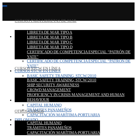
CURSOS PARA LIBRETAS DE MAR
LIBRETA DE MAR TIPO A
CURSOS PARA LIBRETAS DE MAR
LIBRETA DE MAR TIPO B
LIBRETA DE MAR TIPO A
LIBRETA DE MAR TIPO C
LIBRETA DE MAR TIPO B
LIBRETA DE MAR TIPO D
LIBRETA DE MAR TIPO C
CERTIFICADO DE COMPETENCIA ESPECIAL “PATRÓN DE
LIBRETA DE MAR TIPO D
YATE”
CERTIFICADO DE COMPETENCIA ESPECIAL “PATRÓN DE
YATE”
CURSOS STCW EN LÍNEA
CURSOS STCW EN LÍNEA
BASIC SAFETY TRAINING, STCW/2010
BASIC SAFETY TRAINING, STCW/2010
SHIP SECURITY AWARENESS
SHIP SECURITY AWARENESS
CROWD MANAGEMENT
CROWD MANAGEMENT
PROFICIENCY IN CRISIS MANAGEMENT AND HUMAN
PROFICIENCY IN CRISIS MANAGEMENT AND HUMAN
BEHAVIOUR
BEHAVIOUR
OTROS CURSOS
CAPITAL HUMANO
TRÁMITES PANAMEÑOS
OTROS CURSOS
CAPACITACIÓN MARÍTIMA-PORTUARIA
DIPLOMADO
CAPITAL HUMANO
CONTACTO
TRÁMITES PANAMEÑOS
CAPACITACIÓN MARÍTIMA-PORTUARIA