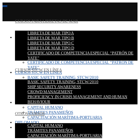
CURSOS PARA LIBRETAS DE MAR
LIBRETA DE MAR TIPO A
CURSOS PARA LIBRETAS DE MAR
LIBRETA DE MAR TIPO B
LIBRETA DE MAR TIPO A
LIBRETA DE MAR TIPO C
LIBRETA DE MAR TIPO B
LIBRETA DE MAR TIPO D
LIBRETA DE MAR TIPO C
CERTIFICADO DE COMPETENCIA ESPECIAL “PATRÓN DE
LIBRETA DE MAR TIPO D
YATE”
CERTIFICADO DE COMPETENCIA ESPECIAL “PATRÓN DE
YATE”
CURSOS STCW EN LÍNEA
CURSOS STCW EN LÍNEA
BASIC SAFETY TRAINING, STCW/2010
BASIC SAFETY TRAINING, STCW/2010
SHIP SECURITY AWARENESS
SHIP SECURITY AWARENESS
CROWD MANAGEMENT
CROWD MANAGEMENT
PROFICIENCY IN CRISIS MANAGEMENT AND HUMAN
PROFICIENCY IN CRISIS MANAGEMENT AND HUMAN
BEHAVIOUR
BEHAVIOUR
OTROS CURSOS
CAPITAL HUMANO
TRÁMITES PANAMEÑOS
OTROS CURSOS
CAPACITACIÓN MARÍTIMA-PORTUARIA
DIPLOMADO
CAPITAL HUMANO
CONTACTO
TRÁMITES PANAMEÑOS
CAPACITACIÓN MARÍTIMA-PORTUARIA