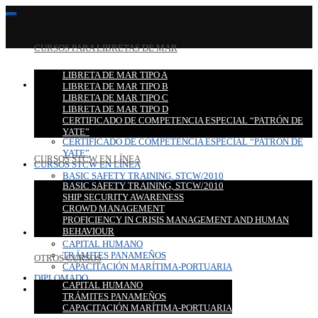
CURSOS PARA LIBRETAS DE MAR
LIBRETA DE MAR TIPO A
CURSOS PARA LIBRETAS DE MAR
LIBRETA DE MAR TIPO B
LIBRETA DE MAR TIPO A
LIBRETA DE MAR TIPO C
LIBRETA DE MAR TIPO B
LIBRETA DE MAR TIPO D
LIBRETA DE MAR TIPO C
CERTIFICADO DE COMPETENCIA ESPECIAL “PATRÓN DE
LIBRETA DE MAR TIPO D
YATE”
CERTIFICADO DE COMPETENCIA ESPECIAL “PATRÓN DE
YATE”
CURSOS STCW EN LÍNEA
CURSOS STCW EN LÍNEA
BASIC SAFETY TRAINING, STCW/2010
BASIC SAFETY TRAINING, STCW/2010
SHIP SECURITY AWARENESS
SHIP SECURITY AWARENESS
CROWD MANAGEMENT
CROWD MANAGEMENT
PROFICIENCY IN CRISIS MANAGEMENT AND HUMAN
PROFICIENCY IN CRISIS MANAGEMENT AND HUMAN
BEHAVIOUR
BEHAVIOUR
OTROS CURSOS
CAPITAL HUMANO
TRÁMITES PANAMEÑOS
OTROS CURSOS
CAPACITACIÓN MARÍTIMA-PORTUARIA
DIPLOMADO
CAPITAL HUMANO
CONTACTO
TRÁMITES PANAMEÑOS
CAPACITACIÓN MARÍTIMA-PORTUARIA