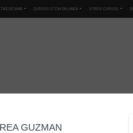
ETAS DE MAR
CURSOS STCW EN LÍNEA
OTROS CURSOS
D
RREA GUZMAN