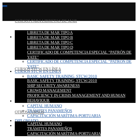
CURSOS PARA LIBRETAS DE MAR
LIBRETA DE MAR TIPO A
CURSOS PARA LIBRETAS DE MAR
LIBRETA DE MAR TIPO B
LIBRETA DE MAR TIPO A
LIBRETA DE MAR TIPO C
LIBRETA DE MAR TIPO B
LIBRETA DE MAR TIPO D
LIBRETA DE MAR TIPO C
CERTIFICADO DE COMPETENCIA ESPECIAL “PATRÓN DE
LIBRETA DE MAR TIPO D
YATE”
CERTIFICADO DE COMPETENCIA ESPECIAL “PATRÓN DE
YATE”
CURSOS STCW EN LÍNEA
CURSOS STCW EN LÍNEA
BASIC SAFETY TRAINING, STCW/2010
BASIC SAFETY TRAINING, STCW/2010
SHIP SECURITY AWARENESS
SHIP SECURITY AWARENESS
CROWD MANAGEMENT
CROWD MANAGEMENT
PROFICIENCY IN CRISIS MANAGEMENT AND HUMAN
PROFICIENCY IN CRISIS MANAGEMENT AND HUMAN
BEHAVIOUR
BEHAVIOUR
OTROS CURSOS
CAPITAL HUMANO
TRÁMITES PANAMEÑOS
OTROS CURSOS
CAPACITACIÓN MARÍTIMA-PORTUARIA
DIPLOMADO
CAPITAL HUMANO
CONTACTO
TRÁMITES PANAMEÑOS
CAPACITACIÓN MARÍTIMA-PORTUARIA