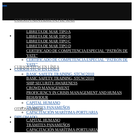
CURSOS PARA LIBRETAS DE MAR
LIBRETA DE MAR TIPO A
CURSOS PARA LIBRETAS DE MAR
LIBRETA DE MAR TIPO B
LIBRETA DE MAR TIPO A
LIBRETA DE MAR TIPO C
LIBRETA DE MAR TIPO B
LIBRETA DE MAR TIPO D
LIBRETA DE MAR TIPO C
CERTIFICADO DE COMPETENCIA ESPECIAL “PATRÓN DE
LIBRETA DE MAR TIPO D
YATE”
CERTIFICADO DE COMPETENCIA ESPECIAL “PATRÓN DE
YATE”
CURSOS STCW EN LÍNEA
CURSOS STCW EN LÍNEA
BASIC SAFETY TRAINING, STCW/2010
BASIC SAFETY TRAINING, STCW/2010
SHIP SECURITY AWARENESS
SHIP SECURITY AWARENESS
CROWD MANAGEMENT
CROWD MANAGEMENT
PROFICIENCY IN CRISIS MANAGEMENT AND HUMAN
PROFICIENCY IN CRISIS MANAGEMENT AND HUMAN
BEHAVIOUR
BEHAVIOUR
OTROS CURSOS
CAPITAL HUMANO
TRÁMITES PANAMEÑOS
OTROS CURSOS
CAPACITACIÓN MARÍTIMA-PORTUARIA
DIPLOMADO
CAPITAL HUMANO
CONTACTO
TRÁMITES PANAMEÑOS
CAPACITACIÓN MARÍTIMA-PORTUARIA