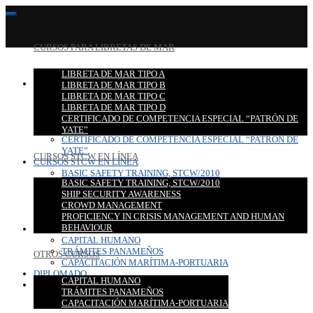
CURSOS PARA LIBRETAS DE MAR
LIBRETA DE MAR TIPO A
CURSOS PARA LIBRETAS DE MAR
LIBRETA DE MAR TIPO B
LIBRETA DE MAR TIPO A
LIBRETA DE MAR TIPO C
LIBRETA DE MAR TIPO B
LIBRETA DE MAR TIPO D
LIBRETA DE MAR TIPO C
CERTIFICADO DE COMPETENCIA ESPECIAL “PATRÓN DE
LIBRETA DE MAR TIPO D
YATE”
CERTIFICADO DE COMPETENCIA ESPECIAL “PATRÓN DE
YATE”
CURSOS STCW EN LÍNEA
CURSOS STCW EN LÍNEA
BASIC SAFETY TRAINING, STCW/2010
BASIC SAFETY TRAINING, STCW/2010
SHIP SECURITY AWARENESS
SHIP SECURITY AWARENESS
CROWD MANAGEMENT
CROWD MANAGEMENT
PROFICIENCY IN CRISIS MANAGEMENT AND HUMAN
PROFICIENCY IN CRISIS MANAGEMENT AND HUMAN
BEHAVIOUR
BEHAVIOUR
OTROS CURSOS
CAPITAL HUMANO
TRÁMITES PANAMEÑOS
OTROS CURSOS
CAPACITACIÓN MARÍTIMA-PORTUARIA
DIPLOMADO
CAPITAL HUMANO
CONTACTO
TRÁMITES PANAMEÑOS
CAPACITACIÓN MARÍTIMA-PORTUARIA