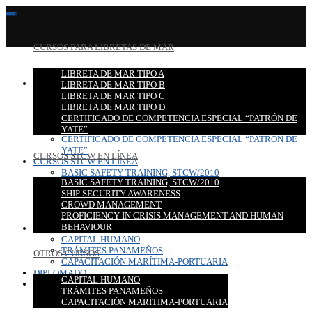
CURSOS PARA LIBRETAS DE MAR
LIBRETA DE MAR TIPO A
CURSOS PARA LIBRETAS DE MAR
LIBRETA DE MAR TIPO B
LIBRETA DE MAR TIPO A
LIBRETA DE MAR TIPO C
LIBRETA DE MAR TIPO B
LIBRETA DE MAR TIPO D
LIBRETA DE MAR TIPO C
CERTIFICADO DE COMPETENCIA ESPECIAL “PATRÓN DE
LIBRETA DE MAR TIPO D
YATE”
CERTIFICADO DE COMPETENCIA ESPECIAL “PATRÓN DE
YATE”
CURSOS STCW EN LÍNEA
CURSOS STCW EN LÍNEA
BASIC SAFETY TRAINING, STCW/2010
BASIC SAFETY TRAINING, STCW/2010
SHIP SECURITY AWARENESS
SHIP SECURITY AWARENESS
CROWD MANAGEMENT
CROWD MANAGEMENT
PROFICIENCY IN CRISIS MANAGEMENT AND HUMAN
PROFICIENCY IN CRISIS MANAGEMENT AND HUMAN
BEHAVIOUR
BEHAVIOUR
OTROS CURSOS
CAPITAL HUMANO
TRÁMITES PANAMEÑOS
OTROS CURSOS
CAPACITACIÓN MARÍTIMA-PORTUARIA
DIPLOMADO
CAPITAL HUMANO
CONTACTO
TRÁMITES PANAMEÑOS
CAPACITACIÓN MARÍTIMA-PORTUARIA