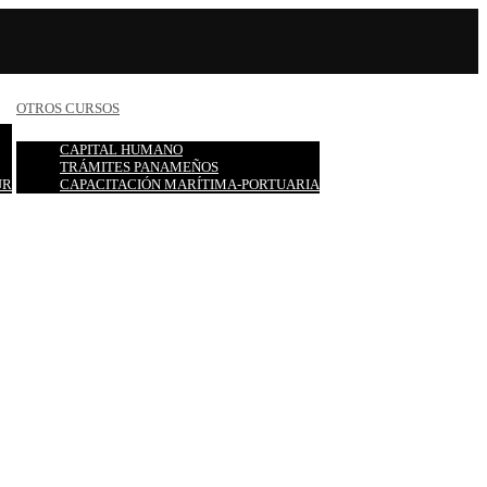
OTROS CURSOS
CAPITAL HUMANO
TRÁMITES PANAMEÑOS
UR
CAPACITACIÓN MARÍTIMA-PORTUARIA