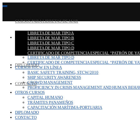
CURSOS PARA LIBRETAS DE MAR
LIBRETA DE MAR TIPO A
CURSOS PARA LIBRETAS DE MAR
LIBRETA DE MAR TIPO B
LIBRETA DE MAR TIPO A
LIBRETA DE MAR TIPO C
LIBRETA DE MAR TIPO B
LIBRETA DE MAR TIPO D
LIBRETA DE MAR TIPO C
CERTIFICADO DE COMPETENCIA ESPECIAL “PATRÓN DE YA
LIBRETA DE MAR TIPO D
CERTIFICADO DE COMPETENCIA ESPECIAL “PATRÓN DE YA
DIPLOMADO
CURSOS STCW EN LÍNEA
BASIC SAFETY TRAINING, STCW/2010
SHIP SECURITY AWARENESS
CROWD MANAGEMENT
CONTACTO
PROFICIENCY IN CRISIS MANAGEMENT AND HUMAN BEHA
OTROS CURSOS
CAPITAL HUMANO
TRÁMITES PANAMEÑOS
CAPACITACIÓN MARÍTIMA-PORTUARIA
DIPLOMADO
CONTACTO