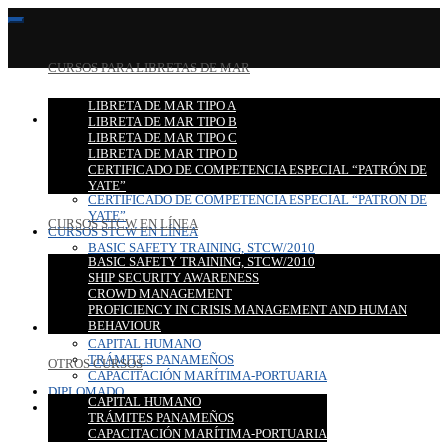
CURSOS PARA LIBRETAS DE MAR
LIBRETA DE MAR TIPO A
CURSOS PARA LIBRETAS DE MAR
LIBRETA DE MAR TIPO B
LIBRETA DE MAR TIPO A
LIBRETA DE MAR TIPO C
LIBRETA DE MAR TIPO B
LIBRETA DE MAR TIPO D
LIBRETA DE MAR TIPO C
CERTIFICADO DE COMPETENCIA ESPECIAL “PATRÓN DE
LIBRETA DE MAR TIPO D
YATE”
CERTIFICADO DE COMPETENCIA ESPECIAL “PATRÓN DE
YATE”
CURSOS STCW EN LÍNEA
CURSOS STCW EN LÍNEA
BASIC SAFETY TRAINING, STCW/2010
BASIC SAFETY TRAINING, STCW/2010
SHIP SECURITY AWARENESS
SHIP SECURITY AWARENESS
CROWD MANAGEMENT
CROWD MANAGEMENT
PROFICIENCY IN CRISIS MANAGEMENT AND HUMAN
PROFICIENCY IN CRISIS MANAGEMENT AND HUMAN
BEHAVIOUR
BEHAVIOUR
OTROS CURSOS
CAPITAL HUMANO
TRÁMITES PANAMEÑOS
OTROS CURSOS
CAPACITACIÓN MARÍTIMA-PORTUARIA
DIPLOMADO
CAPITAL HUMANO
CONTACTO
TRÁMITES PANAMEÑOS
CAPACITACIÓN MARÍTIMA-PORTUARIA