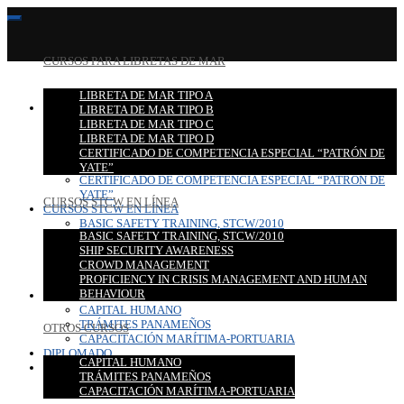
CURSOS PARA LIBRETAS DE MAR
LIBRETA DE MAR TIPO A
CURSOS PARA LIBRETAS DE MAR
LIBRETA DE MAR TIPO B
LIBRETA DE MAR TIPO A
LIBRETA DE MAR TIPO C
LIBRETA DE MAR TIPO B
LIBRETA DE MAR TIPO D
LIBRETA DE MAR TIPO C
CERTIFICADO DE COMPETENCIA ESPECIAL “PATRÓN DE
LIBRETA DE MAR TIPO D
YATE”
CERTIFICADO DE COMPETENCIA ESPECIAL “PATRÓN DE
YATE”
CURSOS STCW EN LÍNEA
CURSOS STCW EN LÍNEA
BASIC SAFETY TRAINING, STCW/2010
BASIC SAFETY TRAINING, STCW/2010
SHIP SECURITY AWARENESS
SHIP SECURITY AWARENESS
CROWD MANAGEMENT
CROWD MANAGEMENT
PROFICIENCY IN CRISIS MANAGEMENT AND HUMAN
PROFICIENCY IN CRISIS MANAGEMENT AND HUMAN
BEHAVIOUR
BEHAVIOUR
OTROS CURSOS
CAPITAL HUMANO
TRÁMITES PANAMEÑOS
OTROS CURSOS
CAPACITACIÓN MARÍTIMA-PORTUARIA
DIPLOMADO
CAPITAL HUMANO
CONTACTO
TRÁMITES PANAMEÑOS
CAPACITACIÓN MARÍTIMA-PORTUARIA