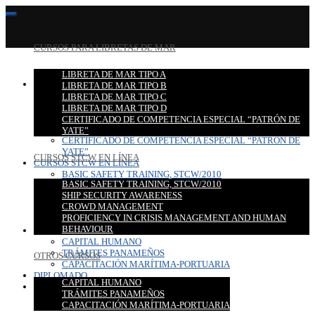
CURSOS PARA LIBRETAS DE MAR
LIBRETA DE MAR TIPO A
CURSOS PARA LIBRETAS DE MAR
LIBRETA DE MAR TIPO B
LIBRETA DE MAR TIPO A
LIBRETA DE MAR TIPO C
LIBRETA DE MAR TIPO B
LIBRETA DE MAR TIPO D
LIBRETA DE MAR TIPO C
CERTIFICADO DE COMPETENCIA ESPECIAL “PATRÓN DE
LIBRETA DE MAR TIPO D
YATE”
CERTIFICADO DE COMPETENCIA ESPECIAL “PATRÓN DE
YATE”
CURSOS STCW EN LÍNEA
CURSOS STCW EN LÍNEA
BASIC SAFETY TRAINING, STCW/2010
BASIC SAFETY TRAINING, STCW/2010
SHIP SECURITY AWARENESS
SHIP SECURITY AWARENESS
CROWD MANAGEMENT
CROWD MANAGEMENT
PROFICIENCY IN CRISIS MANAGEMENT AND HUMAN
PROFICIENCY IN CRISIS MANAGEMENT AND HUMAN
BEHAVIOUR
BEHAVIOUR
OTROS CURSOS
CAPITAL HUMANO
TRÁMITES PANAMEÑOS
OTROS CURSOS
CAPACITACIÓN MARÍTIMA-PORTUARIA
DIPLOMADO
CAPITAL HUMANO
CONTACTO
TRÁMITES PANAMEÑOS
CAPACITACIÓN MARÍTIMA-PORTUARIA