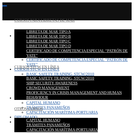
CURSOS PARA LIBRETAS DE MAR
LIBRETA DE MAR TIPO A
CURSOS PARA LIBRETAS DE MAR
LIBRETA DE MAR TIPO B
LIBRETA DE MAR TIPO A
LIBRETA DE MAR TIPO C
LIBRETA DE MAR TIPO B
LIBRETA DE MAR TIPO D
LIBRETA DE MAR TIPO C
CERTIFICADO DE COMPETENCIA ESPECIAL “PATRÓN DE
LIBRETA DE MAR TIPO D
YATE”
CERTIFICADO DE COMPETENCIA ESPECIAL “PATRÓN DE
YATE”
CURSOS STCW EN LÍNEA
CURSOS STCW EN LÍNEA
BASIC SAFETY TRAINING, STCW/2010
BASIC SAFETY TRAINING, STCW/2010
SHIP SECURITY AWARENESS
SHIP SECURITY AWARENESS
CROWD MANAGEMENT
CROWD MANAGEMENT
PROFICIENCY IN CRISIS MANAGEMENT AND HUMAN
PROFICIENCY IN CRISIS MANAGEMENT AND HUMAN
BEHAVIOUR
BEHAVIOUR
OTROS CURSOS
CAPITAL HUMANO
TRÁMITES PANAMEÑOS
OTROS CURSOS
CAPACITACIÓN MARÍTIMA-PORTUARIA
DIPLOMADO
CAPITAL HUMANO
CONTACTO
TRÁMITES PANAMEÑOS
CAPACITACIÓN MARÍTIMA-PORTUARIA