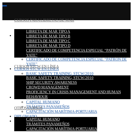
CURSOS PARA LIBRETAS DE MAR
LIBRETA DE MAR TIPO A
CURSOS PARA LIBRETAS DE MAR
LIBRETA DE MAR TIPO B
LIBRETA DE MAR TIPO A
LIBRETA DE MAR TIPO C
LIBRETA DE MAR TIPO B
LIBRETA DE MAR TIPO D
LIBRETA DE MAR TIPO C
CERTIFICADO DE COMPETENCIA ESPECIAL “PATRÓN DE
LIBRETA DE MAR TIPO D
YATE”
CERTIFICADO DE COMPETENCIA ESPECIAL “PATRÓN DE
YATE”
CURSOS STCW EN LÍNEA
CURSOS STCW EN LÍNEA
BASIC SAFETY TRAINING, STCW/2010
BASIC SAFETY TRAINING, STCW/2010
SHIP SECURITY AWARENESS
SHIP SECURITY AWARENESS
CROWD MANAGEMENT
CROWD MANAGEMENT
PROFICIENCY IN CRISIS MANAGEMENT AND HUMAN
PROFICIENCY IN CRISIS MANAGEMENT AND HUMAN
BEHAVIOUR
BEHAVIOUR
OTROS CURSOS
CAPITAL HUMANO
TRÁMITES PANAMEÑOS
OTROS CURSOS
CAPACITACIÓN MARÍTIMA-PORTUARIA
DIPLOMADO
CAPITAL HUMANO
CONTACTO
TRÁMITES PANAMEÑOS
CAPACITACIÓN MARÍTIMA-PORTUARIA