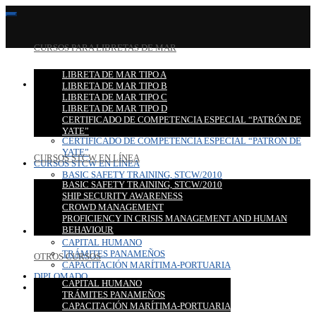
CURSOS PARA LIBRETAS DE MAR
LIBRETA DE MAR TIPO A
CURSOS PARA LIBRETAS DE MAR
LIBRETA DE MAR TIPO B
LIBRETA DE MAR TIPO A
LIBRETA DE MAR TIPO C
LIBRETA DE MAR TIPO B
LIBRETA DE MAR TIPO D
LIBRETA DE MAR TIPO C
CERTIFICADO DE COMPETENCIA ESPECIAL “PATRÓN DE
LIBRETA DE MAR TIPO D
YATE”
CERTIFICADO DE COMPETENCIA ESPECIAL “PATRÓN DE
YATE”
CURSOS STCW EN LÍNEA
CURSOS STCW EN LÍNEA
BASIC SAFETY TRAINING, STCW/2010
BASIC SAFETY TRAINING, STCW/2010
SHIP SECURITY AWARENESS
SHIP SECURITY AWARENESS
CROWD MANAGEMENT
CROWD MANAGEMENT
PROFICIENCY IN CRISIS MANAGEMENT AND HUMAN
PROFICIENCY IN CRISIS MANAGEMENT AND HUMAN
BEHAVIOUR
BEHAVIOUR
OTROS CURSOS
CAPITAL HUMANO
TRÁMITES PANAMEÑOS
OTROS CURSOS
CAPACITACIÓN MARÍTIMA-PORTUARIA
DIPLOMADO
CAPITAL HUMANO
CONTACTO
TRÁMITES PANAMEÑOS
CAPACITACIÓN MARÍTIMA-PORTUARIA