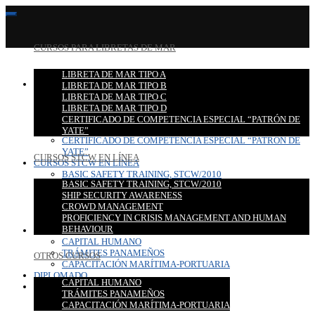
CURSOS PARA LIBRETAS DE MAR
LIBRETA DE MAR TIPO A
CURSOS PARA LIBRETAS DE MAR
LIBRETA DE MAR TIPO B
LIBRETA DE MAR TIPO A
LIBRETA DE MAR TIPO C
LIBRETA DE MAR TIPO B
LIBRETA DE MAR TIPO D
LIBRETA DE MAR TIPO C
CERTIFICADO DE COMPETENCIA ESPECIAL “PATRÓN DE
LIBRETA DE MAR TIPO D
YATE”
CERTIFICADO DE COMPETENCIA ESPECIAL “PATRÓN DE
YATE”
CURSOS STCW EN LÍNEA
CURSOS STCW EN LÍNEA
BASIC SAFETY TRAINING, STCW/2010
BASIC SAFETY TRAINING, STCW/2010
SHIP SECURITY AWARENESS
SHIP SECURITY AWARENESS
CROWD MANAGEMENT
CROWD MANAGEMENT
PROFICIENCY IN CRISIS MANAGEMENT AND HUMAN
PROFICIENCY IN CRISIS MANAGEMENT AND HUMAN
BEHAVIOUR
BEHAVIOUR
OTROS CURSOS
CAPITAL HUMANO
TRÁMITES PANAMEÑOS
OTROS CURSOS
CAPACITACIÓN MARÍTIMA-PORTUARIA
DIPLOMADO
CAPITAL HUMANO
CONTACTO
TRÁMITES PANAMEÑOS
CAPACITACIÓN MARÍTIMA-PORTUARIA