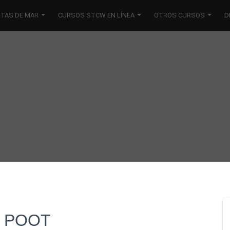
ETAS DE MAR
CURSOS STCW EN LÍNEA
OTROS CURSOS
D
Z POOT