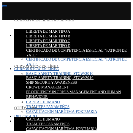
CURSOS PARA LIBRETAS DE MAR
LIBRETA DE MAR TIPO A
CURSOS PARA LIBRETAS DE MAR
LIBRETA DE MAR TIPO B
LIBRETA DE MAR TIPO A
LIBRETA DE MAR TIPO C
LIBRETA DE MAR TIPO B
LIBRETA DE MAR TIPO D
LIBRETA DE MAR TIPO C
CERTIFICADO DE COMPETENCIA ESPECIAL “PATRÓN DE
LIBRETA DE MAR TIPO D
YATE”
CERTIFICADO DE COMPETENCIA ESPECIAL “PATRÓN DE
YATE”
CURSOS STCW EN LÍNEA
CURSOS STCW EN LÍNEA
BASIC SAFETY TRAINING, STCW/2010
BASIC SAFETY TRAINING, STCW/2010
SHIP SECURITY AWARENESS
SHIP SECURITY AWARENESS
CROWD MANAGEMENT
CROWD MANAGEMENT
PROFICIENCY IN CRISIS MANAGEMENT AND HUMAN
PROFICIENCY IN CRISIS MANAGEMENT AND HUMAN
BEHAVIOUR
BEHAVIOUR
OTROS CURSOS
CAPITAL HUMANO
TRÁMITES PANAMEÑOS
OTROS CURSOS
CAPACITACIÓN MARÍTIMA-PORTUARIA
DIPLOMADO
CAPITAL HUMANO
CONTACTO
TRÁMITES PANAMEÑOS
CAPACITACIÓN MARÍTIMA-PORTUARIA