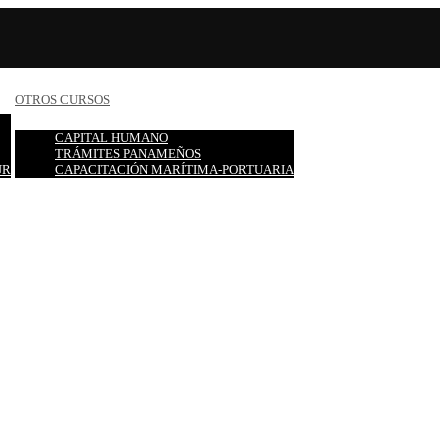
OTROS CURSOS
CAPITAL HUMANO
TRÁMITES PANAMEÑOS
UR
CAPACITACIÓN MARÍTIMA-PORTUARIA