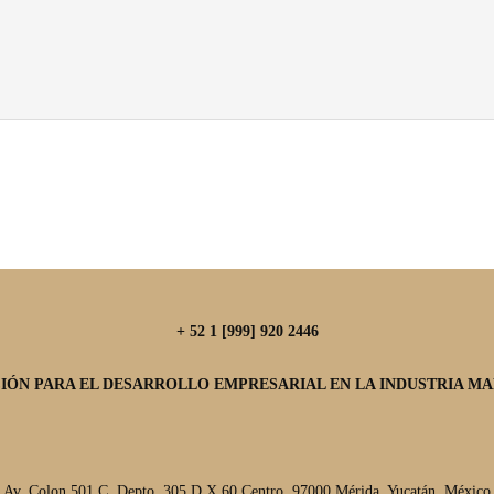
+ 52 1 [999] 920 2446
IÓN PARA EL DESARROLLO EMPRESARIAL EN LA INDUSTRIA MAR
Av. Colon 501 C, Depto. 305 D X 60 Centro, 97000 Mérida, Yucatán, México