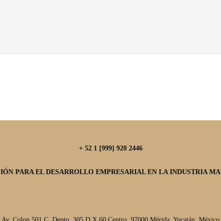
+ 52 1 [999] 920 2446
IÓN PARA EL DESARROLLO EMPRESARIAL EN LA INDUSTRIA MAR
Av. Colon 501 C, Depto. 305 D X 60 Centro, 97000 Mérida, Yucatán, México