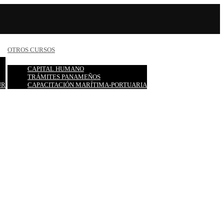
OTROS CURSOS
CAPITAL HUMANO
TRÁMITES PANAMEÑOS
UR
CAPACITACIÓN MARÍTIMA-PORTUARIA