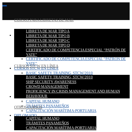
CURSOS PARA LIBRETAS DE MAR
LIBRETA DE MAR TIPO A
CURSOS PARA LIBRETAS DE MAR
LIBRETA DE MAR TIPO B
LIBRETA DE MAR TIPO A
LIBRETA DE MAR TIPO C
LIBRETA DE MAR TIPO B
LIBRETA DE MAR TIPO D
LIBRETA DE MAR TIPO C
CERTIFICADO DE COMPETENCIA ESPECIAL “PATRÓN DE
LIBRETA DE MAR TIPO D
YATE”
CERTIFICADO DE COMPETENCIA ESPECIAL “PATRÓN DE
YATE”
CURSOS STCW EN LÍNEA
CURSOS STCW EN LÍNEA
BASIC SAFETY TRAINING, STCW/2010
BASIC SAFETY TRAINING, STCW/2010
SHIP SECURITY AWARENESS
SHIP SECURITY AWARENESS
CROWD MANAGEMENT
CROWD MANAGEMENT
PROFICIENCY IN CRISIS MANAGEMENT AND HUMAN
PROFICIENCY IN CRISIS MANAGEMENT AND HUMAN
BEHAVIOUR
BEHAVIOUR
OTROS CURSOS
CAPITAL HUMANO
TRÁMITES PANAMEÑOS
OTROS CURSOS
CAPACITACIÓN MARÍTIMA-PORTUARIA
DIPLOMADO
CAPITAL HUMANO
CONTACTO
TRÁMITES PANAMEÑOS
CAPACITACIÓN MARÍTIMA-PORTUARIA