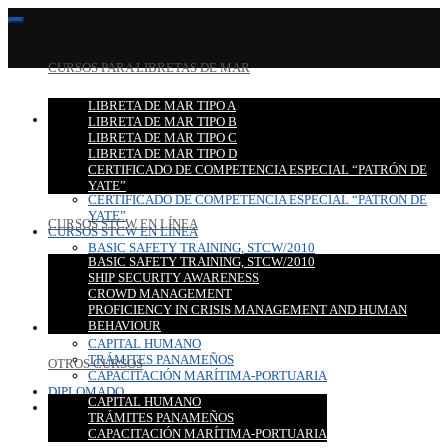
CURSOS PARA LIBRETAS DE MAR
LIBRETA DE MAR TIPO A
CURSOS PARA LIBRETAS DE MAR
LIBRETA DE MAR TIPO B
LIBRETA DE MAR TIPO A
LIBRETA DE MAR TIPO C
LIBRETA DE MAR TIPO B
LIBRETA DE MAR TIPO D
LIBRETA DE MAR TIPO C
CERTIFICADO DE COMPETENCIA ESPECIAL “PATRÓN DE
LIBRETA DE MAR TIPO D
YATE”
CERTIFICADO DE COMPETENCIA ESPECIAL “PATRÓN DE
YATE”
CURSOS STCW EN LÍNEA
CURSOS STCW EN LÍNEA
BASIC SAFETY TRAINING, STCW/2010
BASIC SAFETY TRAINING, STCW/2010
SHIP SECURITY AWARENESS
SHIP SECURITY AWARENESS
CROWD MANAGEMENT
CROWD MANAGEMENT
PROFICIENCY IN CRISIS MANAGEMENT AND HUMAN
PROFICIENCY IN CRISIS MANAGEMENT AND HUMAN
BEHAVIOUR
BEHAVIOUR
OTROS CURSOS
CAPITAL HUMANO
TRÁMITES PANAMEÑOS
OTROS CURSOS
CAPACITACIÓN MARÍTIMA-PORTUARIA
DIPLOMADO
CAPITAL HUMANO
CONTACTO
TRÁMITES PANAMEÑOS
CAPACITACIÓN MARÍTIMA-PORTUARIA