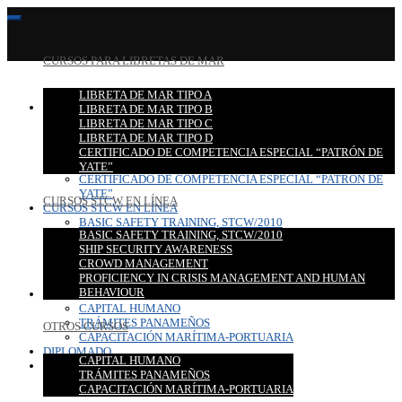
CURSOS PARA LIBRETAS DE MAR
LIBRETA DE MAR TIPO A
CURSOS PARA LIBRETAS DE MAR
LIBRETA DE MAR TIPO B
LIBRETA DE MAR TIPO A
LIBRETA DE MAR TIPO C
LIBRETA DE MAR TIPO B
LIBRETA DE MAR TIPO D
LIBRETA DE MAR TIPO C
CERTIFICADO DE COMPETENCIA ESPECIAL “PATRÓN DE
LIBRETA DE MAR TIPO D
YATE”
CERTIFICADO DE COMPETENCIA ESPECIAL “PATRÓN DE
YATE”
CURSOS STCW EN LÍNEA
CURSOS STCW EN LÍNEA
BASIC SAFETY TRAINING, STCW/2010
BASIC SAFETY TRAINING, STCW/2010
SHIP SECURITY AWARENESS
SHIP SECURITY AWARENESS
CROWD MANAGEMENT
CROWD MANAGEMENT
PROFICIENCY IN CRISIS MANAGEMENT AND HUMAN
PROFICIENCY IN CRISIS MANAGEMENT AND HUMAN
BEHAVIOUR
BEHAVIOUR
OTROS CURSOS
CAPITAL HUMANO
TRÁMITES PANAMEÑOS
OTROS CURSOS
CAPACITACIÓN MARÍTIMA-PORTUARIA
DIPLOMADO
CAPITAL HUMANO
CONTACTO
TRÁMITES PANAMEÑOS
CAPACITACIÓN MARÍTIMA-PORTUARIA