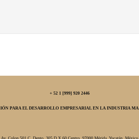
+ 52 1 [999] 920 2446
IÓN PARA EL DESARROLLO EMPRESARIAL EN LA INDUSTRIA MAR
Av. Colon 501 C, Depto. 305 D X 60 Centro, 97000 Mérida, Yucatán, México