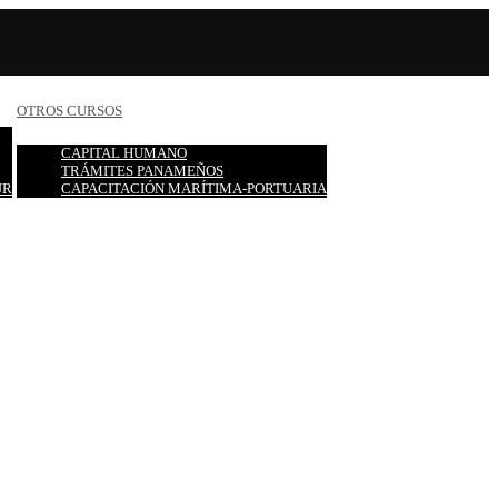
OTROS CURSOS
CAPITAL HUMANO
TRÁMITES PANAMEÑOS
UR
CAPACITACIÓN MARÍTIMA-PORTUARIA